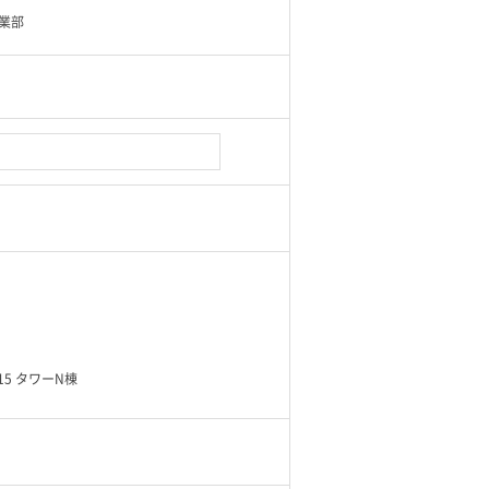
業部
5 タワーN棟