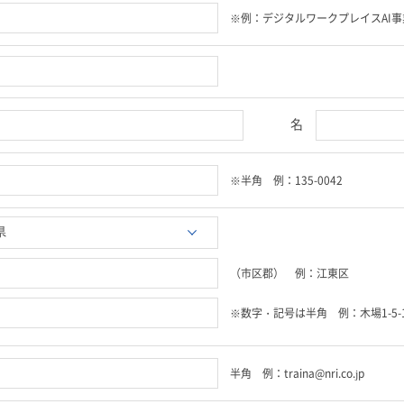
※例：デジタルワークプレイスAI事
名
※半角 例：135-0042
（市区郡） 例：江東区
※数字・記号は半角 例：木場1-5-1
半角 例：traina@nri.co.jp