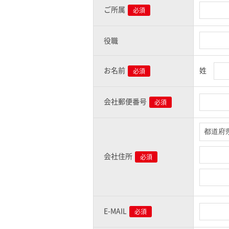
ご所属
必須
役職
姓
お名前
必須
会社郵便番号
必須
会社住所
必須
E-MAIL
必須